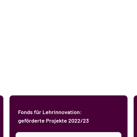
Lehrförderung
Campusl
Digitalisierung
Gesellsch
Diversitätsorientierte Lehre
Nachhalti
Praxisorientierte, internationale und tra
Politisc
Studentische Partizipation
Wirtschaf
Fonds für Lehrinnovation:
geförderte Projekte 2022/23