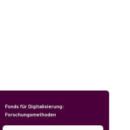
eben
Alle Themenbereiche
Alle Aktivitäten
aftliche Verantwortung
gkeit
nsformative Lehre
hes Engagement
t & Netzwerk
Fonds für Digitalisierung:
Forschungsmethoden